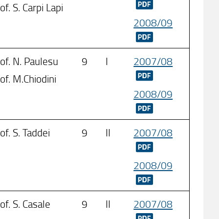
of. S. Carpi Lapi
2008/09
of. N. Paulesu
9
I
2007/08
of. M.Chiodini
2008/09
of. S. Taddei
9
II
2007/08
2008/09
of. S. Casale
9
II
2007/08