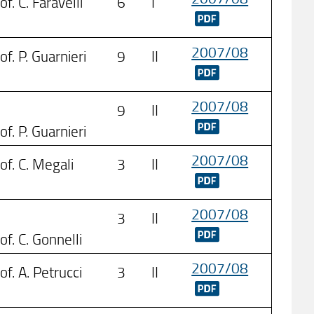
of. C. Faravelli
6
I
2007/08
of. P. Guarnieri
9
II
2007/08
9
II
of. P. Guarnieri
2007/08
of. C. Megali
3
II
2007/08
3
II
of. C. Gonnelli
2007/08
of. A. Petrucci
3
II