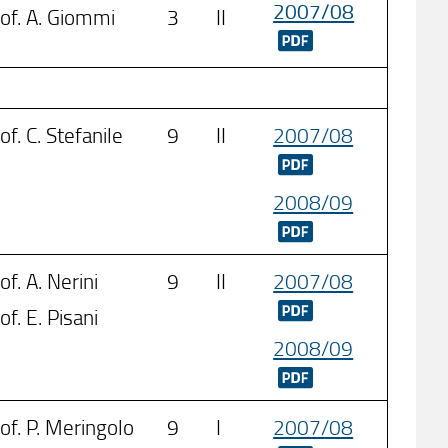
2007/08
of. A. Giommi
3
II
of. C. Stefanile
9
II
2007/08
2008/09
of. A. Nerini
9
II
2007/08
of. E. Pisani
2008/09
of. P. Meringolo
9
I
2007/08