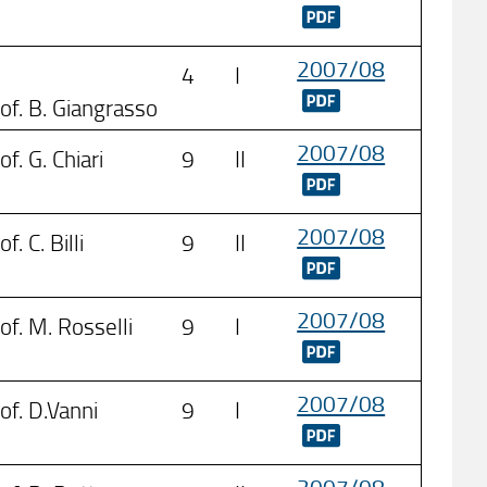
2007/08
4
I
of. B. Giangrasso
2007/08
of. G. Chiari
9
II
2007/08
of. C. Billi
9
II
2007/08
of. M. Rosselli
9
I
2007/08
of. D.Vanni
9
I
2007/08