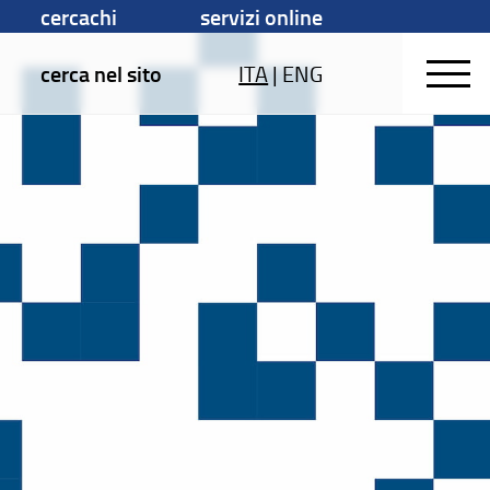
cercachi
servizi online
cerca nel sito
ITA
|
ENG