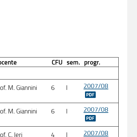
ocente
CFU
sem.
progr.
2007/08
of. M. Giannini
6
I
2007/08
of. M. Giannini
6
I
2007/08
of. C. Ieri
4
I