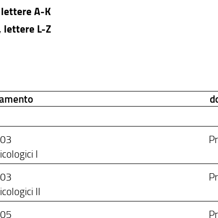
, lettere A-K
, lettere L-Z
namento
d
/03
Pr
cologici I
/03
Pr
cologici II
/05
Pr