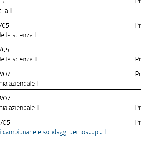
25
Pr
ria II
/05
Pr
della scienza I
/05
della scienza II
Pr
P/07
Pr
ia aziendale I
P/07
ia aziendale II
Pr
S/05
Pr
i campionarie e sondaggi demoscopici I