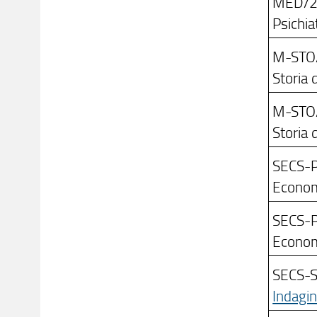
MED/
Psichiat
M-STO
Storia 
M-STO
Storia 
SECS-
Econom
SECS-
Econom
SECS-
Indagin