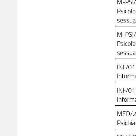
M-PSI
Psicol
sessual
M-PSI
Psicol
sessual
INF/01
Informa
INF/01
Informa
MED/
Psichiat