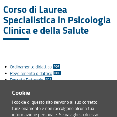
Corso di Laurea
Lauree Magistrali
Specialistica in Psicologia
Clinica e della Salute
Ordinamento didattico
Regolamento didattico
Decreto Rettorale
Cookie
Caratteristiche e sbocchi professionali
Organizzazione didattica
I cookie di questo sito servono al suo corretto
Insegnamenti (storico)
funzionamento e non raccolgono alcuna tua
Piani di studio
informazione personale. Se navighi su di esso
Richiesta tesi di laurea