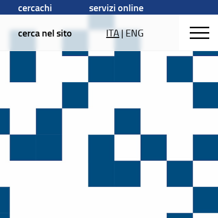
cercachi
servizi online
cerca nel sito
ITA
|
ENG