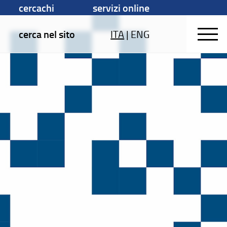
cercachi
servizi online
cerca nel sito
ITA
|
ENG