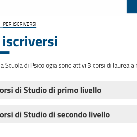
PER ISCRIVERSI
 iscriversi
la Scuola di Psicologia sono attivi 3 corsi di laure
orsi di Studio di primo livello
so di Laurea triennale in
Scienze e Tecniche Psicolo
orsi di Studio di secondo livello
matricolarti all'Università di Firenze e hai sentito p
so di Laurea Magistrale in
Psicologia Clinica e della
ono?