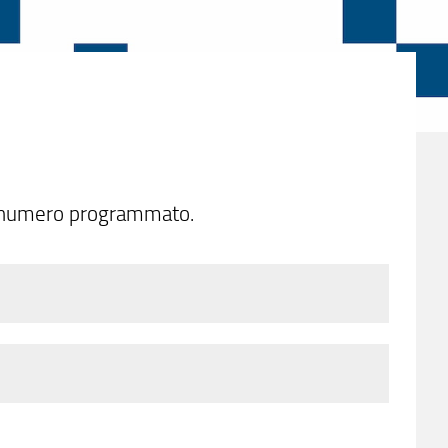
a a numero programmato.
giche
arlare dei
TOLC
, ma non hai ben chiaro
 Salute e Neuropsicologia