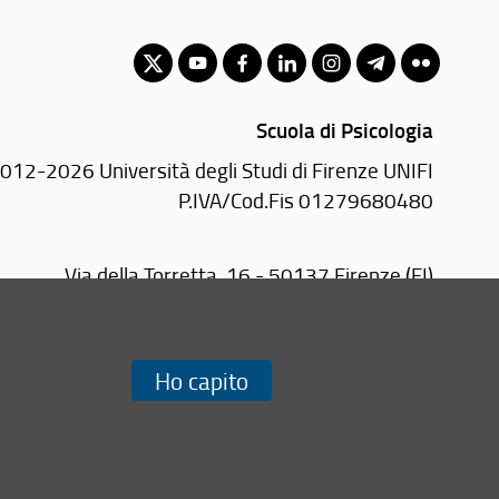
Scuola di Psicologia
012-2026 Università degli Studi di Firenze UNIFI
P.IVA/Cod.Fis 01279680480
Via della Torretta, 16 - 50137 Firenze (FI)
 2755370/1 (Portineria) - 2755378 (Presidenza)
Email:
scuola(AT)psicologia.unifi.it
PEC:
sc-psicologia(AT)pec.unifi.it
Ho capito
Redazione Web
i