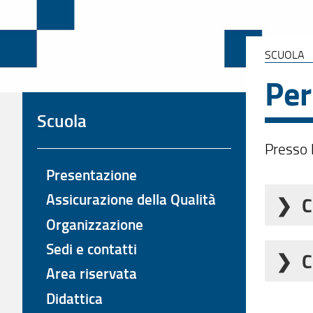
SCUOLA
Per
Scuola
Presso 
Presentazione
Assicurazione della Qualità
C
Organizzazione
Cor
Sedi e contatti
C
Area riservata
Vuoi im
Didattica
Cor
cosa s