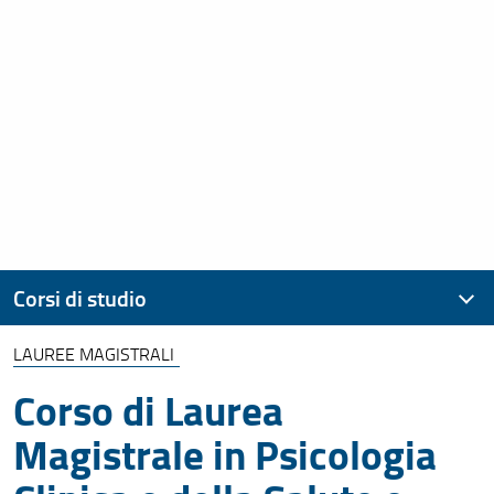
Corsi di studio
LAUREE MAGISTRALI
Laurea Triennale
Corso di Laurea
Lauree Magistrali
Magistrale in Psicologia