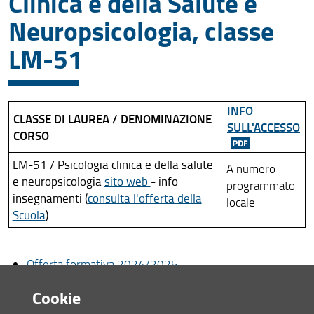
Clinica e della Salute e
Neuropsicologia, classe
LM-51
INFO
CLASSE DI LAUREA / DENOMINAZIONE
SULL'ACCESSO
CORSO
LM-51 / Psicologia clinica e della salute
A numero
e neuropsicologia
sito web
- info
programmato
insegnamenti (
consulta l'offerta della
locale
Scuola
)
Offerta formativa 2024/2025
Offerta formativa 2023/2024
Cookie
Offerta formativa 2022/2023