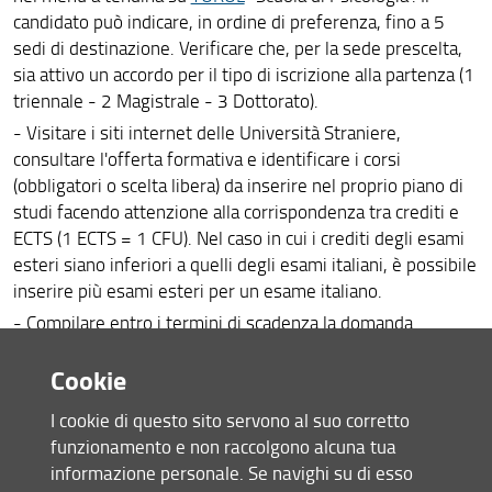
candidato può indicare, in ordine di preferenza, fino a 5
sedi di destinazione. Verificare che, per la sede prescelta,
sia attivo un accordo per il tipo di iscrizione alla partenza (1
triennale - 2 Magistrale - 3 Dottorato).
- Visitare i siti internet delle Università Straniere,
consultare l'offerta formativa e identificare i corsi
(obbligatori o scelta libera) da inserire nel proprio piano di
studi facendo attenzione alla corrispondenza tra crediti e
ECTS (1 ECTS = 1 CFU). Nel caso in cui i crediti degli esami
esteri siano inferiori a quelli degli esami italiani, è possibile
inserire più esami esteri per un esame italiano.
- Compilare entro i termini di scadenza la domanda
online sulla piattaforma
TURUL
e compilare il Learning
Cookie
Agreement provvisorio (la compilazione del Learning
Agreement è obbligatoria per la prima scelta ma
I cookie di questo sito servono al suo corretto
fortemente consigliata per tutte le sedi inserite)
funzionamento e non raccolgono alcuna tua
informazione personale. Se navighi su di esso