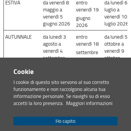
ESTIVA
da venerdì 8
entro
da lunedì 6
maggio a
venerdì 19
luglio a
venerdì 5
venerdì 10
giugno
giugno 2026
luglio 2026
2026
AUTUNNALE
da lunedì 3
entro
da lunedì 5
agosto a
venerdì 18
ottobre a
venerdì 4
venerdì 9
settembre
settembre
ottobre
2026
2026
2026
Cookie
INVERNALE
da venerdì 4
entro
da lunedì
I cookie di questo sito servono al suo corretto
dicembre
venerdì 15
01 febbraio
funzionamento e non raccolgono alcuna tua
2026 a
a venerdì 5
gennaio
informazione personale. Se navighi su di esso
febbraio
giovedì 7
2027
accetti la loro presenza.
Maggiori informazioni
2027
gennaio 2027
STRAORDINARIA
da venerdì 12
entro
da lunedì
Ho capito
febbraio a
venerdì 26
12 aprile a