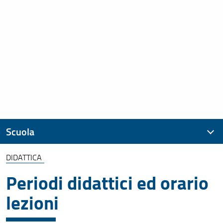
Scuola
DIDATTICA
Presentazione
Periodi didattici ed orario
Assicurazione della Qualità
lezioni
Organizzazione