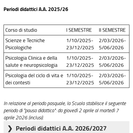
Sedi e contatti
Periodi didattici A.A. 2025/26
Area riservata
Didattica
Corso di studio
I SEMESTRE
II SEMESTRE
Per iscriversi
Scienze e Tecniche
1/10/2025-
2/03/2026-
Psicologiche
23/12/2025
5/06/2026
Segnalazioni e reclami
Psicologia Clinica e della
1/10/2025-
2/03/2026-
salute e neuropsicologia
23/12/2025
5/06/2026
Psicologia del ciclo di vita e
1/10/2025-
2/03/2026-
dei contesti
23/12/2025
5/06/2026
In relazione al periodo pasquale, la Scuola stabilisce il seguente
periodo di "pausa didattica":
da giovedì 2 aprile al martedì 7
aprile 2026 (inclusi).
Periodi didattici A.A. 2026/2027