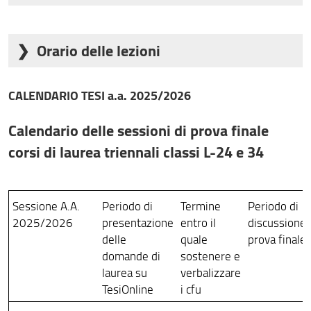
I Semestre
II Semestre
Orario delle lezioni
Corso di Laurea
01/10/2026-
01/03/2027
L'orario settimanale delle lezioni è consultabile tramite
Triennale e corsi di
23/12/2026
-
l'applicazione
agenda web
CALENDARIO TESI a.a. 2025/2026
Laurea Magistrale
04/06/2027
Si raccomanda di consultare regolarmente l'orario,
specialmente all'inizio dei semestri.
Calendario delle sessioni di prova finale
corsi di laurea triennali classi L-24 e 34
Sessione A.A.
Periodo di
Termine
Periodo di
2025/2026
presentazione
entro il
discussione
delle
quale
prova finale
domande di
sostenere e
laurea su
verbalizzare
TesiOnline
i cfu