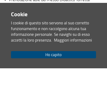
Cookie
Responsabile Amministrativo Scuola:
I cookie di questo sito servono al suo corretto
Stefano Malvagia
funzionamento e non raccolgono alcuna tua
informazione personale. Se navighi su di esso
Personale amministrativo:
accetti la loro presenza.
Maggiori informazioni
Eva Failli
Ho capito
e-mail: scuola[at]psicologia.unifi.it
Tel. 0552755372/0552755378
Condividi
ultimo aggiornamento
18.12.2024