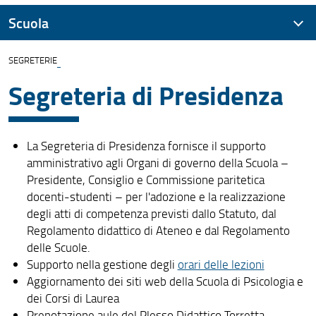
Scuola
SEGRETERIE
Presentazione
Segreteria di Presidenza
Assicurazione della Qualità
Organizzazione
La Segreteria di Presidenza fornisce il supporto
Sedi e contatti
amministrativo agli Organi di governo della Scuola –
Presidente, Consiglio e Commissione paritetica
Area riservata
docenti-studenti – per l'adozione e la realizzazione
Didattica
degli atti di competenza previsti dallo Statuto, dal
Regolamento didattico di Ateneo e dal Regolamento
Per iscriversi
delle Scuole.
Supporto nella gestione degli
orari delle lezioni
Segnalazioni e reclami
Aggiornamento dei siti web della Scuola di Psicologia e
dei Corsi di Laurea
Prenotazione aule del Plesso Didattico Torretta