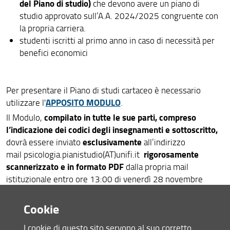
del Piano di studio)
che devono avere un piano di
studio approvato sull’A.A. 2024/2025 congruente con
la propria carriera.
studenti iscritti al primo anno in caso di necessità per
benefici economici
Per presentare il Piano di studi cartaceo è necessario
APPOSITO MODULO
utilizzare l'
.
compilato in tutte le sue parti, compreso
Il Modulo,
l’indicazione dei codici degli insegnamenti e sottoscritto,
esclusivamente
dovrà essere inviato
all’indirizzo
rigorosamente
mail psicologia.pianistudio(AT)unifi.it
scannerizzato e in formato PDF
dalla propria mail
istituzionale entro ore 13:00 di venerdì 28 novembre
2025.
Cookie
Possono essere scelti come esami a scelta libera (per un
I cookie di questo sito servono al suo corretto