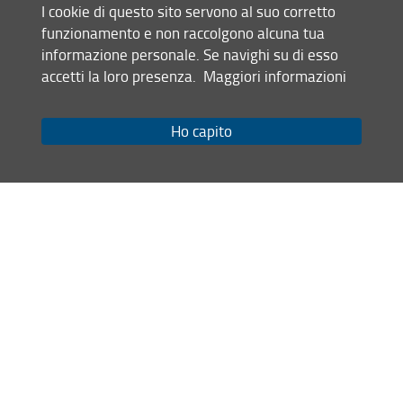
383-mobilita.html#uno-bis
I cookie di questo sito servono al suo corretto
Scadenza per la presentazione delle
funzionamento e non raccolgono alcuna tua
5 giugno 2026 ore 13.00
domande
.
informazione personale. Se navighi su di esso
La domanda deve essere trasmessa
accetti la loro presenza.
Maggiori informazioni
a
bandi-scuolapsicologia-
group@unifi.it
Ho capito
Per chiarimenti scrivere
esclusivamente a
bandi-
scuolapsicologia-group@unifi.it
30 Aprile 2026 (
Archiviata
)
Condividi
Mappa del sito
RSS feed
Privacy