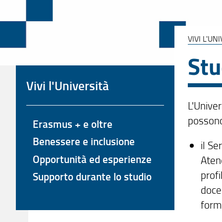
VIVI L'UN
Stu
Vivi l'Università
L'Univer
possono
Erasmus + e oltre
Benessere e inclusione
il Se
Opportunità ed esperienze
Atene
profi
Supporto durante lo studio
docen
form