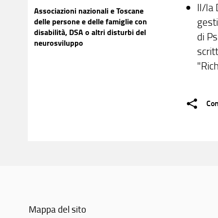
Il/la
Associazioni nazionali e Toscane
gest
delle persone e delle famiglie con
disabilità, DSA o altri disturbi del
di P
neurosviluppo
scrit
"Ric
Con
Mappa del sito