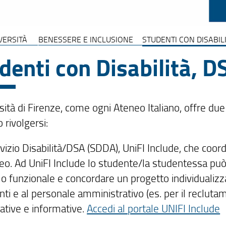
IVERSITÀ
BENESSERE E INCLUSIONE
STUDENTI CON DISABILI
denti con Disabilità, D
sità di Firenze, come ogni Ateneo Italiano, offre due
 rivolgersi:
rvizio Disabilità/DSA (SDDA), UniFI Include, che coordi
o. Ad UniFI Include lo studente/la studentessa può p
lo funzionale e concordare un progetto individualizza
ti e al personale amministrativo (es. per il reclutame
ative e informative.
Accedi al portale UNIFI Include