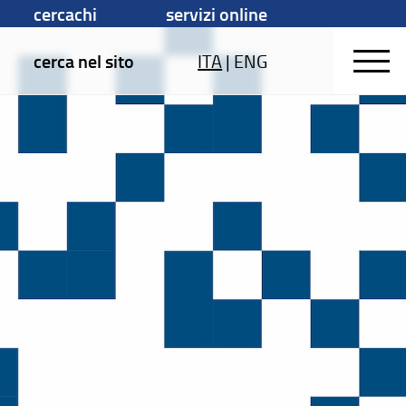
cercachi
servizi online
cerca nel sito
ITA
|
ENG