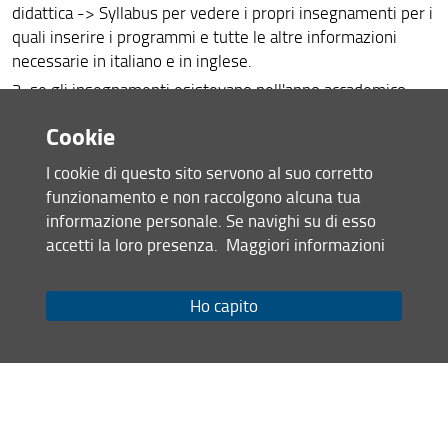
didattica -> Syllabus per vedere i propri insegnamenti per i
quali inserire i programmi e tutte le altre informazioni
necessarie in italiano e in inglese.
3. se gli insegnamenti esistevano nell'anno accademico
precedente, cliccando sul pulsante Copia testi, U-GOV
Cookie
copierà in automatico i testi dello scorso anno, che poi
possono essere modificati.
I cookie di questo sito servono al suo corretto
4. confermare cliccando su Salva
funzionamento e non raccolgono alcuna tua
informazione personale. Se navighi su di esso
accetti la loro presenza.
Maggiori informazioni
ll Syllabus degli insegnamenti va inserito in U-GOV entro
e non oltre la fine del mese di luglio.
Ho capito
Linee guida per la compilazione del Syllabus
Versione sintetica integrata sulla piattaforma U-GOV
il Teaching & Learning Center
il
•
in collaborazione con
PQA d’Ateneo
ha redatto delle Linee-guida, la cui versione