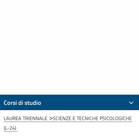
Corsi di studio
LAUREA TRIENNALE
SCIENZE E TECNICHE PSICOLOGICHE
Laurea Triennale
(L-24)
Lauree Magistrali