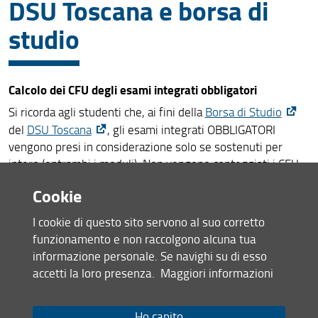
DSU Toscana e borsa di
studio
Calcolo dei CFU degli esami integrati obbligatori
Si ricorda agli studenti che, ai fini della
Borsa di Studio
del
DSU Toscana
, gli esami integrati OBBLIGATORI
vengono presi in considerazione solo se sostenuti per
intero (entrambi i moduli). Non vengono conteggiati i CFU
conseguiti con un solo modulo.
Cookie
Quanto sopra non vale per la scelta libera.
In ogni caso dalla sessione estiva dell'a.a. 2017/2018 non
I cookie di questo sito servono al suo corretto
è più possibile sostenere esami su singoli moduli di esami
funzionamento e non raccolgono alcuna tua
integrati.
informazione personale. Se navighi su di esso
Condividi
accetti la loro presenza.
Maggiori informazioni
Ho capito